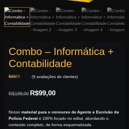
Combo – Informática +
Contabilidade
(
9
avaliações de clientes)
Avaliado
9
como
5.00
O
O
de 5, com
R$
99,00
R$
198,00
baseado em
preço
preço
avaliações de
clientes
original
atual
Nosso
material para o concurso de Agente e Escrivão da
era:
é:
Polícia Federal
é 100% focado no edital, abordando o
R$198,00.
R$99,00.
conteúdo completo, de forma esquematizada.