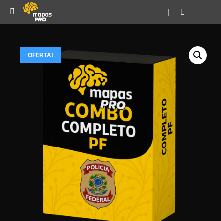
|
OFERTA!