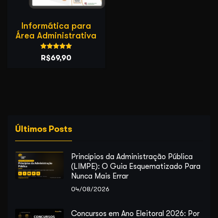
Informática para
Área Administrativa
Avaliação
O
O
R$
69,90
5.00
de 5
preço
preço
original
atual
era:
é:
R$99,00.
R$69,90.
Últimos Posts
Princípios da Administração Pública
(LIMPE): O Guia Esquematizado Para
Nunca Mais Errar
04/08/2026
Concursos em Ano Eleitoral 2026: Por