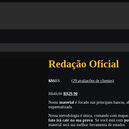
Redação Oficial
(
29
avaliações de clientes)
Avaliado
29
como
5.00
O
O
R$
49,90
R$
29,90
de 5, com
preço
preço
baseado em
Nosso
material
é focado nas principais bancas,
original
atual
avaliações de
esquematizada.
clientes
era:
é:
R$49,90.
R$29,90.
Nossa metodologia é única, contando com mapas
fato irá cair na sua prova
. Se você está com
po
material será sua melhor ferramenta de estudos.