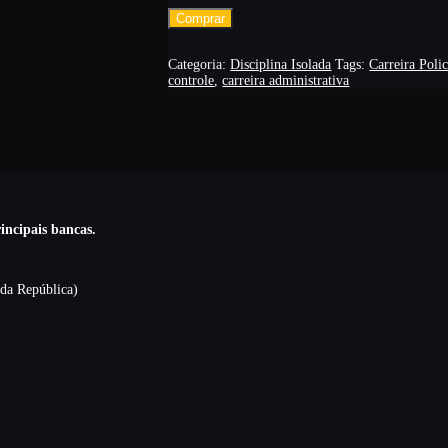
Comprar
Categoria:
Disciplina Isolada
Tags:
Carreira Polic
controle
,
carreira administrativa
incipais bancas.
 da República)