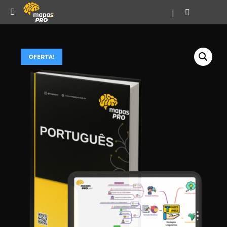
|
OFERTA!