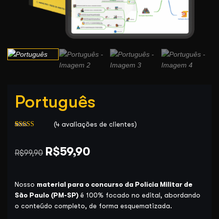
Português
(
4
avaliações de clientes)
Avaliado
4
como
5.00
O
O
de 5, com
R$
59,90
R$
99,90
baseado em
preço
preço
avaliações de
clientes
original
atual
Nosso
material para o concurso da Polícia Militar de
era:
é:
São Paulo (PM-SP)
é 100% focado no edital, abordando
R$99,90.
R$59,90.
o conteúdo completo, de forma esquematizada.