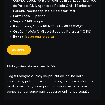
Odonto-Legal, Perito Oficial Químico-Legal, Escrivão
de Polícia Civil, Agente de Polícia Civil, Técnico em
Perícia, Papiloscopista e Necrotomista.
Formação
: Superior
Vagas
: 1.400 vagas
Remuneração
: de R$ 4.551,21 a R$ 13.350,93
Órgão
: Polícia Civil do Estado da Paraíba (PC PB)
Banca
:
baixe aqui o edital
COMPRAR
Categorias:
Promoções
,
PC-PB
Tags:
redação oficial
,
pc-pb
,
cursos online para
concursos
,
polícia civil da paraíba
,
concursos públicos
,
pcpb
,
concurso
,
curso para concurso
,
estudar para
concurso
,
concurso publico
,
curso online
,
português