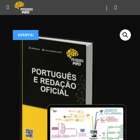
|
OFERTA!