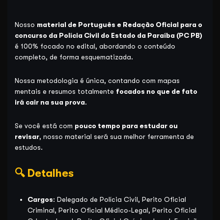
preço
preço
avaliações de
clientes
original
atual
Nosso
material de Português e Redação Oficial para o
era:
é:
concurso da Polícia Civil do Estado da Paraíba (PC PB)
R$109,90.
R$69,90.
é 100% focado no edital, abordando o conteúdo
completo, de forma esquematizada.
Nossa metodologia é única, contando com mapas
mentais e resumos totalmente
focados no que de fato
irá cair na sua prova
.
Se você está com
pouco tempo para estudar ou
revisar
, nosso material será sua melhor ferramenta de
estudos.
🔍 Detalhes
Cargos
: Delegado de Polícia Civil, Perito Oficial
Criminal, Perito Oficial Médico-Legal, Perito Oficial