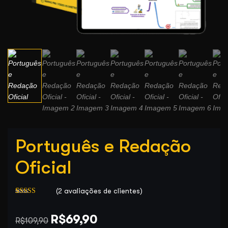
Português e Redação
Oficial
(
2
avaliações de clientes)
Avaliado
2
como
5.00
O
O
de 5, com
R$
69,90
R$
109,90
baseado em