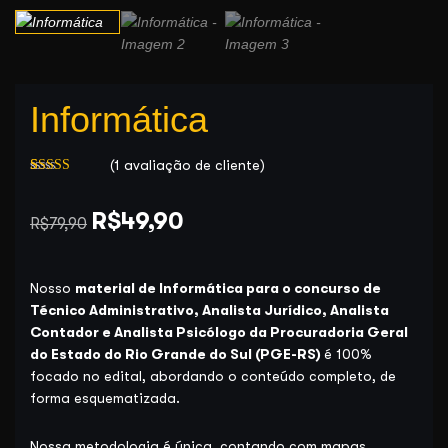
Informática
(
1
avaliação de cliente)
Avaliado
1
como
5.00
O
O
de 5, com
R$
49,90
R$
79,90
baseado em
preço
preço
avaliação de
cliente
original
atual
Nosso
material de Informática para o concurso de
era:
é:
Técnico Administrativo, Analista Jurídico, Analista
R$79,90.
R$49,90.
Contador e Analista Psicólogo da Procuradoria Geral
do Estado do Rio Grande do Sul (PGE-RS)
é 100%
focado no edital, abordando o conteúdo completo, de
forma esquematizada.
Nossa metodologia é única, contando com mapas