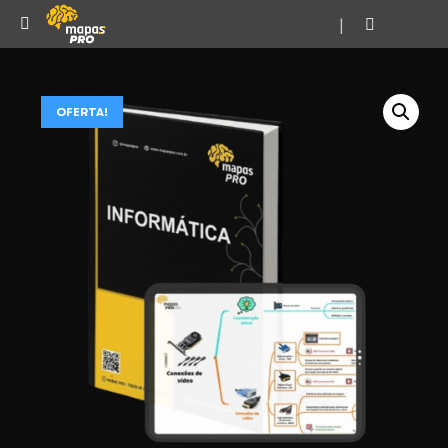
|
OFERTA!