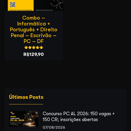
Combo –
Informática +
Português + Direito
Penal – Escrivão –
PC – DF
Avaliação
O
O
R$
129,90
5.00
de 5
preço
preço
original
atual
era:
é:
R$257,90.
R$129,90.
Últimos Posts
Concurso PC AL 2026: 150 vagas +
150 CR; inscrições abertas
07/08/2026