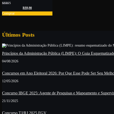
O
O
Avaliação
R$
9,90
5.00
preço
preço
Comprar
de 5
original
atual
era:
é:
R$19,90.
R$9,90.
Últimos Posts
Princípios da Administração Pública (LIMPE): O Guia Esquematizad
04/08/2026
Concursos em Ano Eleitoral 2026: Por Que Esse Pode Ser Seu Melho
12/05/2026
Concurso IBGE 2025: Agente de Pesquisas e Mapeamento e Supervis
21/11/2025
Concurso TJ/RJ 2025 FGV