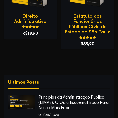
Direito
Estatuto dos
Administrativo
Funcionários
Públicos Civis do
Estado de São Paulo
Avaliação
O
O
R$
19,90
5.00
de 5
preço
preço
Avaliação
O
O
R$
9,90
5.00
original
atual
de 5
preço
preço
era:
é:
original
atual
R$39,90.
R$19,90.
era:
é:
R$19,90.
R$9,90.
Últimos Posts
Princípios da Administração Pública
(LIMPE): O Guia Esquematizado Para
Nunca Mais Errar
04/08/2026