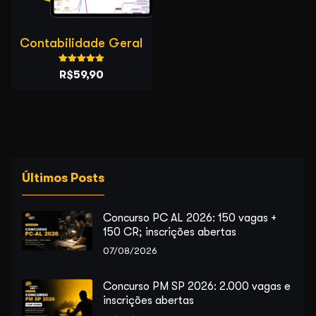
Contabilidade Geral
Avaliação
O
O
R$
59,90
5.00
de 5
preço
preço
original
atual
era:
é:
R$109,90.
R$59,90.
Últimos Posts
Concurso PC AL 2026: 150 vagas +
150 CR; inscrições abertas
07/08/2026
Concurso PM SP 2026: 2.000 vagas e
inscrições abertas