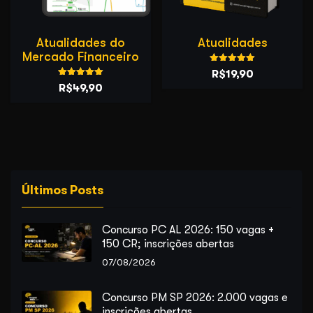
Atualidades do
Atualidades
Mercado Financeiro
Avaliação
O
O
R$
19,90
5.00
Avaliação
O
O
R$
49,90
de 5
preço
preço
5.00
de 5
preço
preço
original
atual
original
atual
era:
é:
era:
é:
R$39,90.
R$19,90.
R$79,90.
R$49,90.
Últimos Posts
Concurso PC AL 2026: 150 vagas +
150 CR; inscrições abertas
07/08/2026
Concurso PM SP 2026: 2.000 vagas e
inscrições abertas