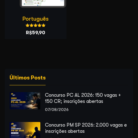
Português
Avaliação
O
O
R$
59,90
5.00
de 5
preço
preço
original
atual
era:
é:
R$99,90.
R$59,90.
Últimos Posts
Concurso PC AL 2026: 150 vagas +
150 CR; inscrições abertas
07/08/2026
Concurso PM SP 2026: 2.000 vagas e
inscrições abertas