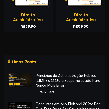
Direito
Direito
Administrativo
Administrativo
O
O
O
O
R$
59,90
R$
59,90
preço
preço
preço
preço
original
atual
original
atual
era:
é:
era:
é:
R$89,90.
R$59,90.
R$89,90.
R$59,90.
Últimos Posts
Princípios da Administração Pública
(LIMPE): O Guia Esquematizado Para
Nunca Mais Errar
04/08/2026
Concursos em Ano Eleitoral 2026: Por