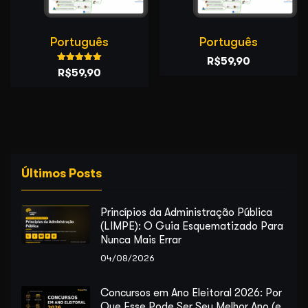
Português
Português
O
O
R$
59,90
Avaliação
O
O
R$
59,90
preço
preço
5.00
de 5
preço
preço
original
atual
original
atual
era:
é:
era:
é:
R$99,90.
R$59,90.
R$89,90.
R$59,90.
Últimos Posts
Princípios da Administração Pública
(LIMPE): O Guia Esquematizado Para
Nunca Mais Errar
04/08/2026
Concursos em Ano Eleitoral 2026: Por
Que Esse Pode Ser Seu Melhor Ano (e