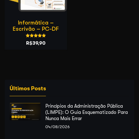
Informática –
Escrivão – PC-DF
Avaliação
O
O
R$
39,90
5.00
de 5
preço
preço
original
atual
era:
é:
R$59,90.
R$39,90.
Últimos Posts
Princípios da Administração Pública
(LIMPE): O Guia Esquematizado Para
Nunca Mais Errar
04/08/2026