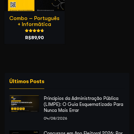
Combo – Português
+ Informática
Avaliação
O
O
R$
89,90
4.75
de 5
preço
preço
original
atual
era:
é:
R$179,90.
R$89,90.
Últimos Posts
Princípios da Administração Pública
(LIMPE): O Guia Esquematizado Para
Nunca Mais Errar
04/08/2026
Concursos em Ano Eleitoral 2026: Por