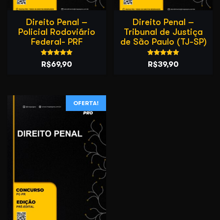
Direito Penal –
Direito Penal –
Policial Rodoviário
Tribunal de Justiça
Federal- PRF
de São Paulo (TJ-SP)
Avaliação
Avaliação
O
O
O
O
R$
69,90
R$
39,90
5.00
5.00
de 5
de 5
preço
preço
preço
preço
original
atual
original
atual
era:
é:
era:
é:
OFERTA!
R$99,90.
R$69,90.
R$59,90.
R$39,90.