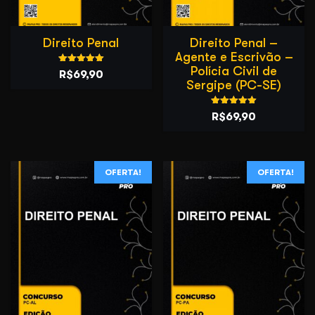
Direito Penal
Direito Penal –
Agente e Escrivão –
Polícia Civil de
Avaliação
O
O
R$
69,90
5.00
Sergipe (PC-SE)
de 5
preço
preço
original
atual
Avaliação
O
O
R$
69,90
5.00
era:
é:
de 5
preço
preço
R$99,90.
R$69,90.
original
atual
era:
é:
OFERTA!
OFERTA!
R$99,90.
R$69,90.