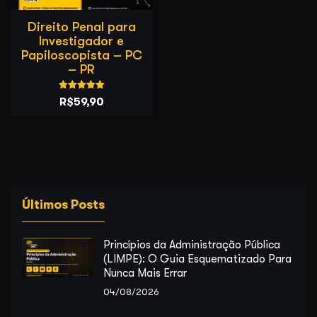
Direito Penal para
Investigador e
Papiloscopista – PC
– PR
Avaliação
O
O
R$
59,90
5.00
de 5
preço
preço
original
atual
era:
é:
R$89,90.
R$59,90.
Últimos Posts
Princípios da Administração Pública
(LIMPE): O Guia Esquematizado Para
Nunca Mais Errar
04/08/2026