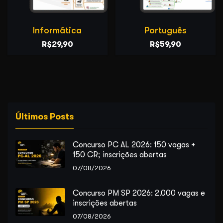
Informática
Português
O
O
O
O
R$
29,90
R$
59,90
preço
preço
preço
preço
original
atual
original
atual
era:
é:
era:
é:
R$59,90.
R$29,90.
R$99,90.
R$59,90.
Últimos Posts
Concurso PC AL 2026: 150 vagas +
150 CR; inscrições abertas
07/08/2026
Concurso PM SP 2026: 2.000 vagas e
inscrições abertas
07/08/2026